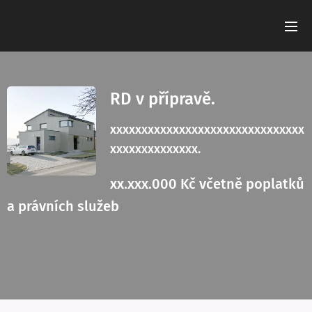
RD v přípravě.
xxxxxxxxxxxxxxxxxxxxxxxxxxxxxxx
xxxxxxxxxxxxxx.
xx.xxx.000 Kč včetně poplatků
a právních služeb