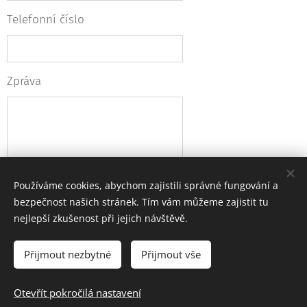
Telefonní číslo
Zpráva
Používáme cookies, abychom zajistili správné fungování a
bezpečnost našich stránek. Tím vám můžeme zajistit tu
nejlepší zkušenost při jejich návštěvě.
Odeslat zprávu
Přijmout nezbytné
Přijmout vše
Otevřít pokročilá nastavení
Cookies